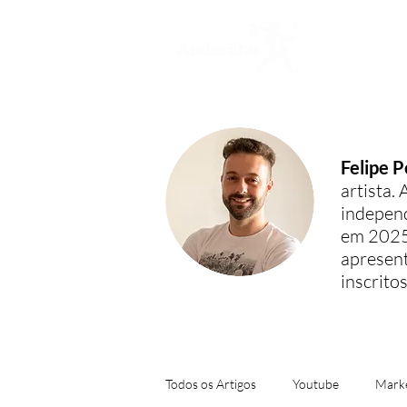
H
Felipe P
artista.
independ
em 2025 
apresen
inscritos
Todos os Artigos
Youtube
Marke