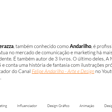
ome
Quem sou eu
Aprenda Design
erazza
, também conhecido como
Andarilho
, é profis
 Atua no mercado de comunicação e marketing há mais
ente. É também autor de 3 livros. O último deles, A 
e conta uma história de fantasia com ilustrações pr
tador do Canal
Felipe Andarilho - Arte e Design
no Yout
.
ting
Influenciador
Design Gráfico
Animação
Desi