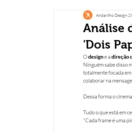
Andarilho Design
29
Relacionamento
Branding
Análise 
Instagram
Internet
Webd
'Dois Pa
O 
design 
e a 
direção 
Vídeo
Edição
Audiovisual
Ninguém sabe disso m
totalmente focada em 
colaborar na mensage
Dessa forma o cinema
Tudo o que está em ce
"Cada frame é uma pin