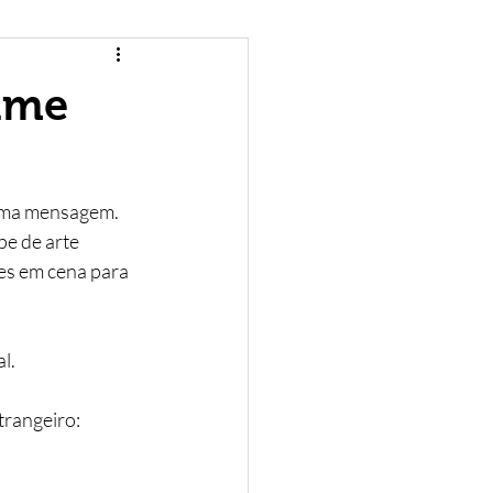
Carreira
ilme
al
Tecnologia
uma mensagem. 
e de arte 
es em cena para 
l.
rangeiro: 