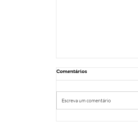
Comentários
Escreva um comentário
Novo curso disponível:
Pintura Digital com
Photoshop