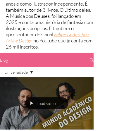
anos e como ilustrador independente. É
também autor de 3 livros. O último deles,
A Música dos Deuses, foi lançado em
2025 e conta uma história de fantasia com
ilustrações próprias.
É também o
apresentador do Canal
Felipe Andarilho -
Arte e Design
no Youtube que já conta com
26 mil inscritos.
Blog
Universidade
Todos os Artigos
Youtube
Marketing
Load video
Influenciador
Design Gráfico
Animação