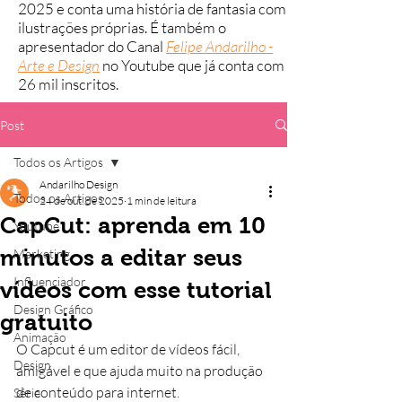
2025 e conta uma história de fantasia com
ilustrações próprias.
É também o
apresentador do Canal
Felipe Andarilho -
Arte e Design
no Youtube que já conta com
26 mil inscritos.
Post
Todos os Artigos
Andarilho Design
Todos os Artigos
24 de out. de 2025
1 min de leitura
CapCut: aprenda em 10
Youtube
minutos a editar seus
Marketing
Influenciador
vídeos com esse tutorial
Design Gráfico
gratuito
Animação
O Capcut é um editor de vídeos fácil, 
Design
amigável e que ajuda muito na produção 
de conteúdo para internet.
Série