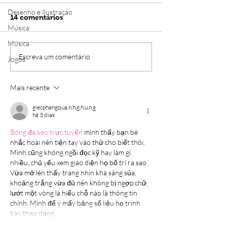
Desenho e Ilustração
14 comentários
Música
Música
CapCut: curso gratuito
Guia completo 
Escreva um comentário
Jogos
te ensina a editar vídeos
gravar vídeos 
do zero ao avançado
passos
Mais recente
giecphangqua.n.h.g.h.u.n.g
há 3 dias
Bóng đá kèo trực tuyến
 mình thấy bạn bè 
nhắc hoài nên tiện tay vào thử cho biết thôi. 
Mình cũng không ngồi đọc kỹ hay làm gì 
nhiều, chủ yếu xem giao diện họ bố trí ra sao. 
Vừa mở lên thấy trang nhìn khá sáng sủa, 
khoảng trắng vừa đủ nên không bị ngợp chữ, 
lướt một vòng là hiểu chỗ nào là thông tin 
chính. Mình để ý mấy bảng số liệu họ trình 
bày theo dạng…