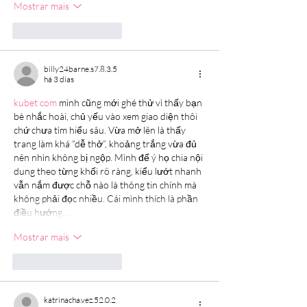
Mostrar mais
Curtir
Responder
billy24barne.s7.8.3.5
há 3 dias
kubet com
 mình cũng mới ghé thử vì thấy bạn 
bè nhắc hoài, chủ yếu vào xem giao diện thôi 
chứ chưa tìm hiểu sâu. Vừa mở lên là thấy 
trang làm khá “dễ thở”, khoảng trắng vừa đủ 
nên nhìn không bị ngộp. Mình để ý họ chia nội 
dung theo từng khối rõ ràng, kiểu lướt nhanh 
vẫn nắm được chỗ nào là thông tin chính mà 
không phải đọc nhiều. Cái mình thích là phần 
điều hướng…
Mostrar mais
Curtir
Responder
katrinacha.vez.52.0.2