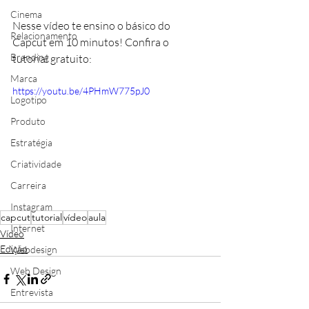
Cinema
Nesse vídeo te ensino o básico do 
Relacionamento
Capcut em 10 minutos! Confira o 
Branding
tutorial gratuito:
Marca
https://youtu.be/4PHmW775pJ0
Logotipo
Produto
Estratégia
Criatividade
Carreira
Instagram
capcut
tutorial
vídeo
aula
Internet
Vídeo
Edição
Webdesign
Web Design
Entrevista