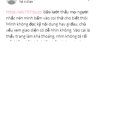
há 4 dias
https://alo789.buzz/
 bữa lướt thấy mọi người 
nhắc nên mình bấm vào coi thử cho biết thôi. 
Mình không đọc kỹ nội dung hay gì đâu, chủ 
yếu xem giao diện có dễ nhìn không. Vào cái là 
thấy trang làm khá thoáng, nhìn không bị rối 
mắt kiểu nhồi chữ. Mấy phần thông tin được 
tách thành từng khối rõ ràng nên kéo xuống 
một chút là nắm được đại khái đang có gì trên 
trang. Mình cũng thích cái…
Mostrar mais
Curtir
Responder
elsiebre.we.r1.6.921
há 4 dias
Nổ Hũ
 hôm trước mình thấy ai cũng nhắc nên 
tiện bấm vào nghía thử cho biết thôi. Vào 
trang cái là thấy họ làm bố cục khá thoáng, nội 
dung chia thành từng khối nhìn phát hiểu 