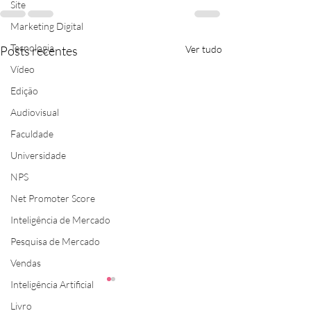
Site
Marketing Digital
Tecnologia
Posts recentes
Ver tudo
Vídeo
Edição
Audiovisual
Faculdade
Universidade
NPS
Net Promoter Score
Inteligência de Mercado
Pesquisa de Mercado
Vendas
Inteligência Artificial
Livro