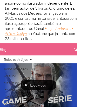
anos e como ilustrador independente. É
também autor de 3 livros. O último deles,
A Música dos Deuses, foi lançado em
2025 e conta uma história de fantasia com
ilustrações próprias.
É também o
apresentador do Canal
Felipe Andarilho -
Arte e Design
no Youtube que já conta com
26 mil inscritos.
Blog
Todos os Artigos
Todos os Artigos
Youtube
Marketing
Load video
Influenciador
Design Gráfico
Animação