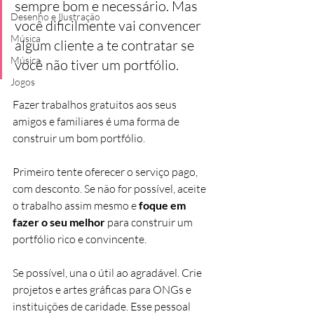
sempre bom e necessário. Mas 
Desenho e Ilustração
você dificilmente vai convencer 
Música
algum cliente a te contratar se 
Música
você não tiver um portfólio.
Jogos
Fazer trabalhos gratuitos aos seus 
amigos e familiares é uma forma de 
construir um bom portfólio.
Primeiro tente oferecer o serviço pago, 
com desconto. Se não for possível, aceite 
o trabalho assim mesmo e 
foque em 
fazer o seu melhor
 para construir um 
portfólio rico e convincente.
Se possível, una o útil ao agradável. Crie 
projetos e artes gráficas para ONGs e 
instituições de caridade. Esse pessoal 