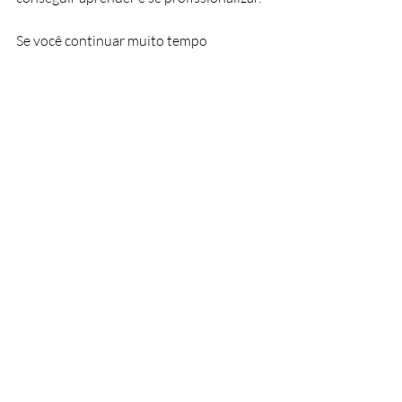
Se você continuar muito tempo 
trabalhando sem receber, não vai 
demorar para você se desiludir com a 
profissão. Aprenda a vender e valorizar 
seus serviços e mãos à obra!
Design Gráfico
Design
Carreira
Posts recentes
Ver tudo