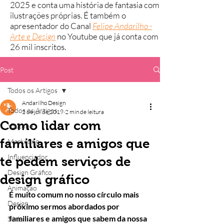
2025 e conta uma história de fantasia com
ilustrações próprias.
É também o
apresentador do Canal
Felipe Andarilho -
Arte e Design
no Youtube que já conta com
26 mil inscritos.
Post
Todos os Artigos
Andarilho Design
Todos os Artigos
2 de jul. de 2019
2 min de leitura
Como lidar com
Youtube
familiares e amigos que
Marketing
Influenciador
te pedem serviços de
Design Gráfico
design gráfico
Animação
É muito comum no nosso círculo mais 
Design
próximo sermos abordados por 
familiares e amigos que sabem da nossa 
Série