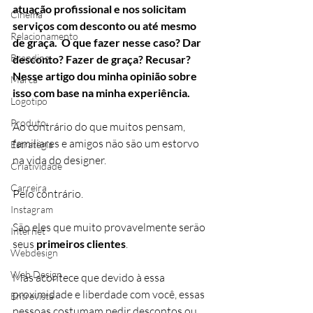
atuação profissional e nos solicitam 
Cinema
serviços com desconto ou até mesmo 
Relacionamento
de graça.  O que fazer nesse caso? Dar 
Branding
desconto? Fazer de graça? Recusar?  
Nesse artigo dou minha opinião sobre 
Marca
isso com base na minha experiência.
Logotipo
Produto
Ao contrário do que muitos pensam, 
familiares e amigos não são um estorvo 
Estratégia
na vida do designer.
Criatividade
Carreira
Pelo contrário.
Instagram
São eles que muito provavelmente serão 
Internet
seus 
primeiros clientes
.
Webdesign
Web Design
Mas acontece que devido à essa 
proximidade e liberdade com você, essas 
Entrevista
pessoas costumam pedir descontos ou 