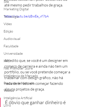
Site
até mesmo pedir trabalhos de graça.
Marketing Digital
https://youtu.be/qBwEe_vf7bA
Tecnologia
Vídeo
Edição
Audiovisual
Faculdade
Universidade
Acredito que, se você é um designer em 
NPS
começo de carreira e ainda não tem um 
Net Promoter Score
portfólio, ou se você pretende começar a 
Inteligência de Mercado
trabalhar com design gráfico, não há 
nada de errado em começar fazendo 
Pesquisa de Mercado
alguns projetos de graça.
Vendas
Inteligência Artificial
É óbvio que ganhar dinheiro é 
Livro