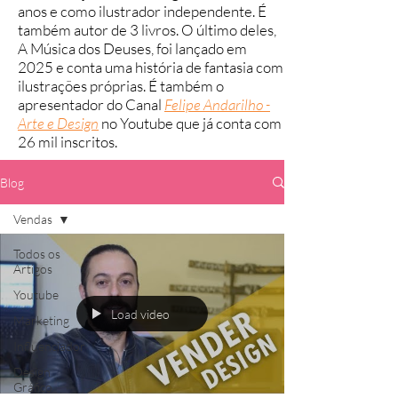
anos e como ilustrador independente. É
também autor de 3 livros. O último deles,
A Música dos Deuses, foi lançado em
2025 e conta uma história de fantasia com
ilustrações próprias.
É também o
apresentador do Canal
Felipe Andarilho -
Arte e Design
no Youtube que já conta com
26 mil inscritos.
Blog
Vendas
Todos os
Artigos
Youtube
Load video
Marketing
Influenciador
Design
Gráfico