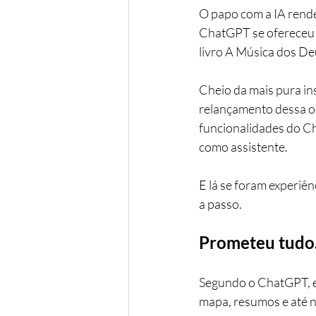
O papo com a IA rende
ChatGPT se ofereceu p
livro A Música dos Deu
Cheio da mais pura ins
relançamento dessa ob
funcionalidades do Ch
como assistente.
E lá se foram experiên
a passo.
Prometeu tudo.
Segundo o ChatGPT, el
mapa, resumos e até 