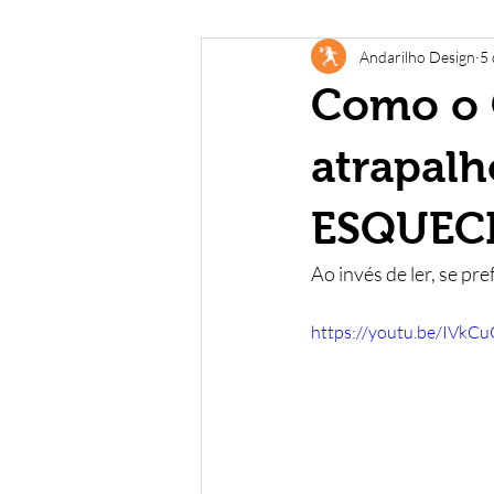
Andarilho Design
5 
Relacionamento
Branding
Como o 
Instagram
Internet
Webd
atrapal
ESQUEC
Vídeo
Edição
Audiovisual
Ao invés de ler, se pre
https://youtu.be/IVkC