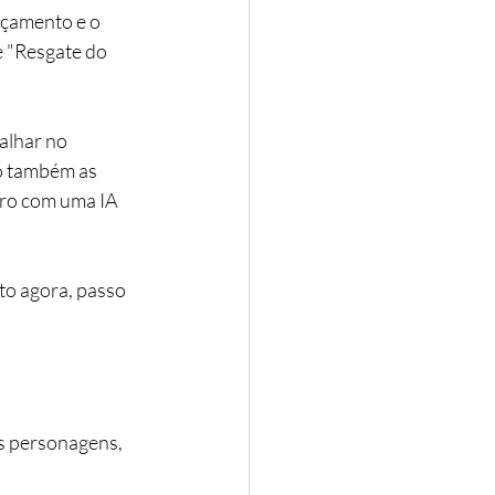
çamento e o 
 "Resgate do 
alhar no 
o também as 
vro com uma IA 
to agora, passo 
s personagens, 