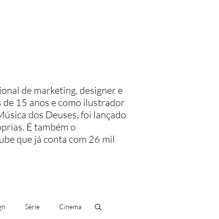
Meus livros
Blog
sional de marketing, designer e
 de 15 anos e como ilustrador
Música dos Deuses, foi lançado
óprias.
É também o
ube que já conta com 26 mil
gn
Série
Cinema