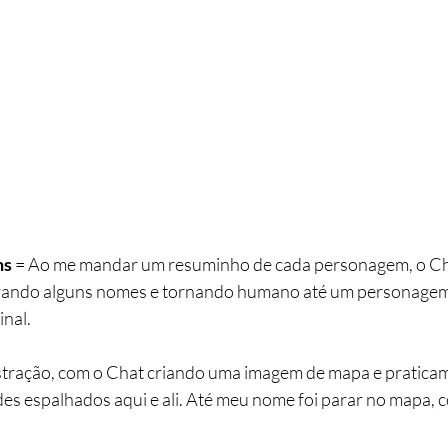
ns
 = Ao me mandar um resuminho de cada personagem, o 
rando alguns nomes e tornando humano até um personagem
inal.
stração, com o Chat criando uma imagem de mapa e pratica
es espalhados aqui e ali. Até meu nome foi parar no mapa, c