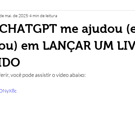
de mai. de 2025
4 min de leitura
Marca
Logotipo
Produto
Estratégia
Criatividade
CHATGPT me ajudou (
esign
Web Design
Entrevista
Site
Marketing Digit
hou) em LANÇAR UM LI
IDO
Faculdade
Universidade
NPS
ferir, você pode assistir o vídeo abaixo:
uONyX8c