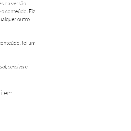
es da versão 
 o conteúdo. Fiz 
ualquer outro 
conteúdo, foi um 
al, sensível e 
i em 