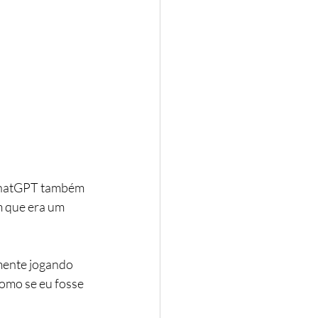
ChatGPT também 
 que era um 
mente jogando 
omo se eu fosse 