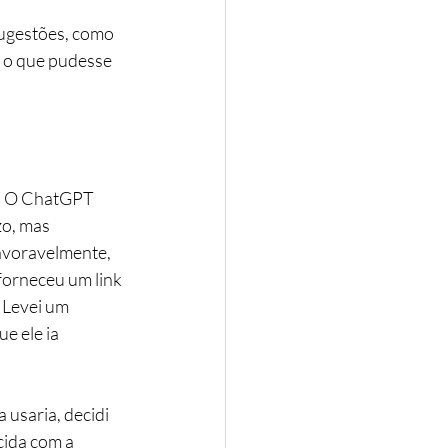
ugestões, como 
r o que pudesse 
a. O ChatGPT 
o, mas 
avoravelmente, 
forneceu um link 
 Levei um 
e ele ia 
usaria, decidi 
cida com a 