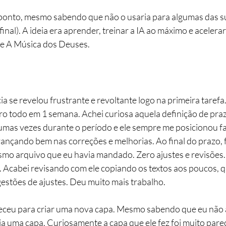
 ponto, mesmo sabendo que não o usaria para algumas das s
afinal). A ideia era aprender, treinar a IA ao máximo e acelera
e A Música dos Deuses.
ia se revelou frustrante e revoltante logo na primeira taref
vro todo em 1 semana. Achei curiosa aquela definição de praz
umas vezes durante o período e ele sempre me posicionou f
ançando bem nas correções e melhorias. Ao final do prazo, 
o arquivo que eu havia mandado. Zero ajustes e revisões.
. Acabei revisando com ele copiando os textos aos poucos, qu
stões de ajustes. Deu muito mais trabalho.
eceu para criar uma nova capa. Mesmo sabendo que eu não a 
ia uma capa. Curiosamente a capa que ele fez foi muito pare