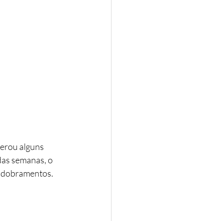
gerou alguns 
das semanas, o 
desdobramentos.