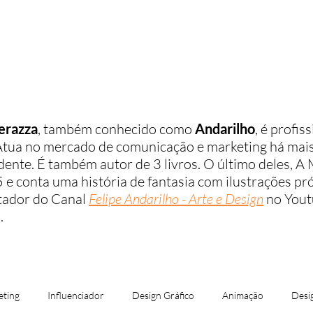
ome
Quem sou eu
Aprenda Design
erazza
, também conhecido como
Andarilho
, é profis
 Atua no mercado de comunicação e marketing há mais
ente. É também autor de 3 livros. O último deles, A 
e conta uma história de fantasia com ilustrações pr
tador do Canal
Felipe Andarilho - Arte e Design
no Yout
.
ting
Influenciador
Design Gráfico
Animação
Desi