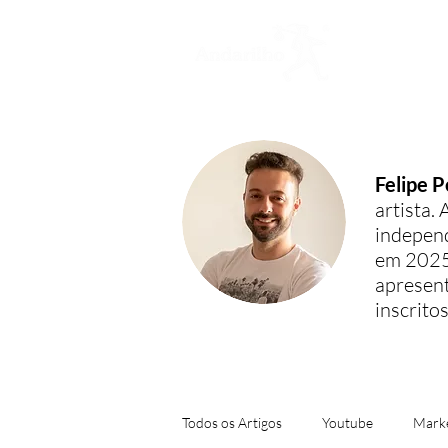
H
Felipe P
artista.
independ
em 2025 
apresen
inscritos
Todos os Artigos
Youtube
Marke