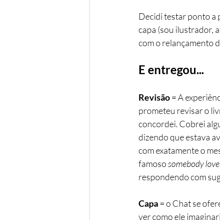
Decidi testar ponto a
capa (sou ilustrador, 
com o relançamento d
E entregou...
Revisão 
= A experiênc
prometeu revisar o li
concordei. Cobrei alg
dizendo que estava av
com exatamente o mesm
famoso 
somebody love
respondendo com suge
Capa 
= o Chat se ofer
ver como ele imaginar