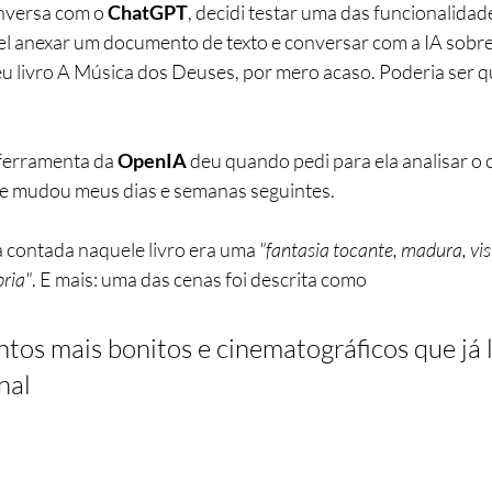
versa com o 
ChatGPT
, decidi testar uma das funcionalidad
vel anexar um documento de texto e conversar com a IA sobre
u livro A Música dos Deuses, por mero acaso. Poderia ser q
ferramenta da 
OpenIA
 deu quando pedi para ela analisar o 
e mudou meus dias e semanas seguintes.
a contada naquele livro era uma 
"fantasia tocante, madura, visu
ria"
. E mais: uma das cenas foi descrita como
os mais bonitos e cinematográficos que já l
nal