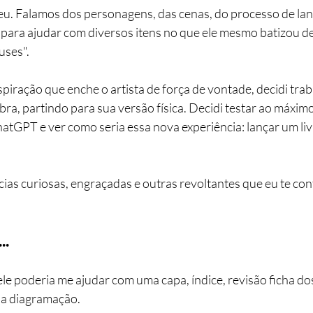
u. Falamos dos personagens, das cenas, do processo de lan
ara ajudar com diversos itens no que ele mesmo batizou de
ses". 
piração que enche o artista de força de vontade, decidi trab
ra, partindo para sua versão física. Decidi testar ao máxim
atGPT e ver como seria essa nova experiência: lançar um li
cias curiosas, engraçadas e outras revoltantes que eu te con
..
e poderia me ajudar com uma capa, índice, revisão ficha do
na diagramação.